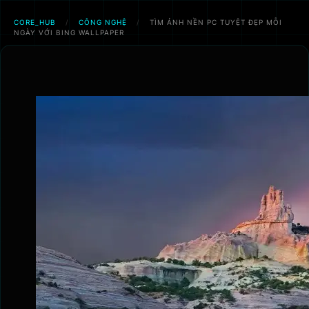
CORE_HUB
/
CÔNG NGHỆ
/
TÌM ẢNH NỀN PC TUYỆT ĐẸP MỖI
NGÀY VỚI BING WALLPAPER
Chuyển
đến
phần
nội
dung