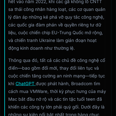
hết vào năm 2022, khi các gã khổng lồ CNTT
sa thải công nhân hàng loạt, các cơ quan quản
lý đàn áp những kẻ phá vỡ quy tắc công nghệ,
các quốc gia đàm phán về quyền riêng tư dữ
liệu, cuộc chiến chip EU-Trung Quốc mở rộng,
và chiến tranh Ukraine làm gián đoạn hoạt
động kinh doanh như thường lệ.
Thông qua đó, tất cả các chủ đề công nghệ cổ
điển—bao gồm đổi mới, thay đổi liên tục và
cuộc chiến tăng cường an ninh mạng—tiếp tục
khi
ChatGPT
được phát hành, Broadcom tìm
cách mua VMWare, thời kỳ phục hưng của máy
Mac bắt đầu nở rộ và các tin tặc tuổi teen đã
khiến các công ty lớn phải quỳ gối. Dưới đây là
những sự kiện nổi bật nhất trong hàng chục