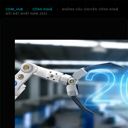
CORE_HUB
/
CÔNG NGHỆ
/
NHỮNG CÂU CHUYỆN CÔNG NGHỆ
NỔI BẬT NHẤT NĂM 2022
Chuyển
đến
phần
nội
dung