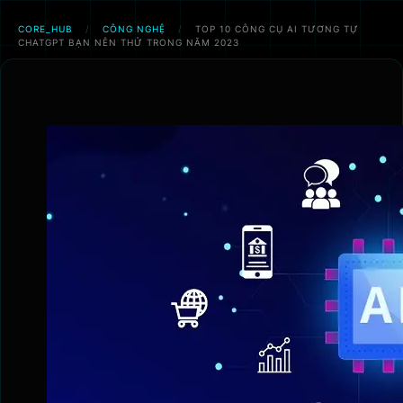
CORE_HUB
/
CÔNG NGHỆ
/
TOP 10 CÔNG CỤ AI TƯƠNG TỰ
CHATGPT BẠN NÊN THỬ TRONG NĂM 2023
Chuyển
đến
phần
nội
dung