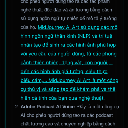
cho phép người dùng tạo ra các tác phẩm
nghệ thuật độc đáo và ấn tượng bằng cách
sử dụng ngôn ngữ tự nhiên để mô tả ý tưởng
MidJourney AI Art sử dụng các mô
của họ.
hình ngôn ngữ thần kinh (NLP) và trí tuệ
nhân tạo để sinh ra các hình ảnh phù hợp
với yêu cầu của người dùng, từ các phong
cảnh thiên nhiên, động vật, con người,…
đến các hình ảnh giả tưởng, siêu thực,
biểu cảm,… MidJourney AI Art là một công
cụ thú vị và sáng tạo để khám phá và thể
hiện cá tính của bạn qua nghệ thuật
.
Adobe Podcast AI Voice
: Đây là một công cụ
AI cho phép người dùng tạo ra các podcast
chất lượng cao và chuyên nghiệp bằng cách