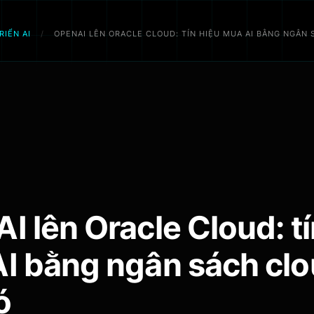
RIỂN AI
/
OPENAI LÊN ORACLE CLOUD: TÍN HIỆU MUA AI BẰNG NGÂN
I lên Oracle Cloud: tí
I bằng ngân sách cl
ó