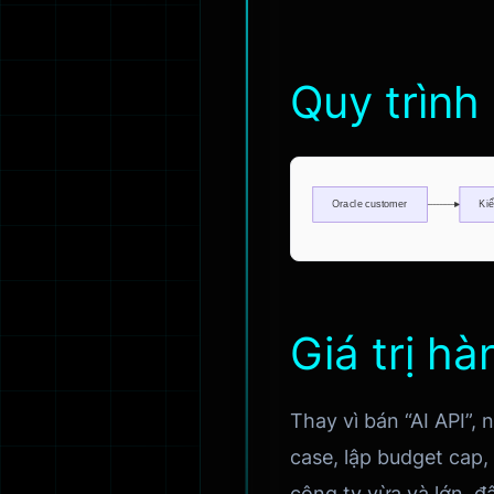
Quy trình
Giá trị h
Thay vì bán “AI API”, 
case, lập budget cap,
công ty vừa và lớn, đ