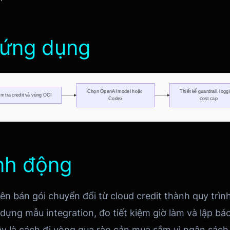
 ứng dụng
ành động
nên bán gói chuyển đổi từ cloud credit thành quy trình
 dựng mẫu integration, đo tiết kiệm giờ làm và lập b
ây là cách đi vòng qua rào cản mua sắm vì ngân sác