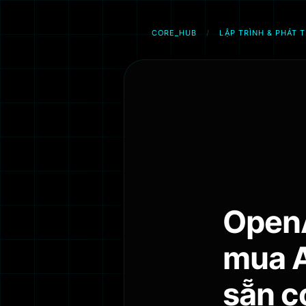
CORE_HUB
/
LẬP TRÌNH & PHÁT T
Chuyển
đến
phần
nội
dung
OpenA
mua A
sẵn c