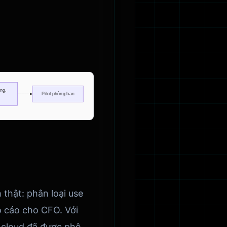
 thật: phân loại use
áo cáo cho CFO. Với
h cloud đã được phê