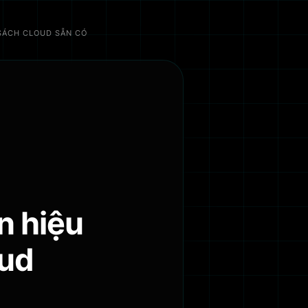
 SÁCH CLOUD SẴN CÓ
n hiệu
oud