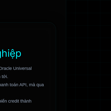
ghiệp
racle Universal
 tới.
thanh toán API, mà qua
ến credit thành