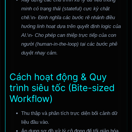
minh có trạng thái (stateful) cực kỳ chặt
chẽ.
\n-
Định nghĩa các bước rẽ nhánh điều
hướng linh hoạt dựa trên quyết định logic của
AI.
\n-
Cho phép can thiệp trực tiếp của con
người (human-in-the-loop) tại các bước phê
duyệt nhạy cảm.
Cách hoạt động & Quy
trình siêu tốc (Bite-sized
Workflow)
Thu thập và phân tích trực diện bối cảnh dữ
liệu đầu vào.
Áp dụng sơ đồ xử lý cô đọng để tối giản hóa