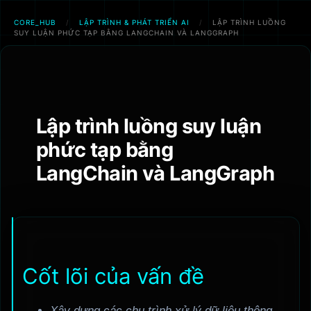
CORE_HUB
/
LẬP TRÌNH & PHÁT TRIỂN AI
/
LẬP TRÌNH LUỒNG
SUY LUẬN PHỨC TẠP BẰNG LANGCHAIN VÀ LANGGRAPH
Chuyển
đến
phần
nội
Lập trình luồng suy luận
dung
phức tạp bằng
LangChain và LangGraph
Cốt lõi của vấn đề
Xây dựng các chu trình xử lý dữ liệu thông