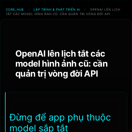
CORE_HUB
/
LẬP TRÌNH & PHÁT TRIỂN AI
/
OPENAI LÊN LỊCH
TẮT CÁC MODEL HÌNH ẢNH CŨ: CẦN QUẢN TRỊ VÒNG ĐỜI API
Chuyển
đến
phần
nội
OpenAI lên lịch tắt các
dung
model hình ảnh cũ: cần
quản trị vòng đời API
Đừng để app phụ thuộc
model sắp tắt