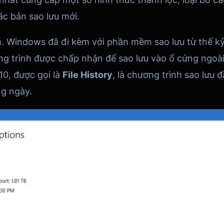
c bản sao lưu mới.
 Windows đã đi kèm với phần mềm sao lưu từ thế k
ng trình được chấp nhận để sao lưu vào ổ cứng ngoà
10, được gọi là
File History
, là chương trình sao lưu 
ng ngày.