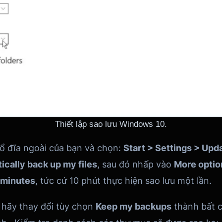
Thiết lập sao lưu Windows 10.
 ổ đĩa ngoài của bạn và chọn:
Start > Settings > Upd
ically back up my files
,
sau đó nhấp vào
More optio
 minutes
, tức cứ
10 phút thực hiện sao lưu một lần.
 hãy thay đổi tùy chọn
Keep my backups
thành bất c