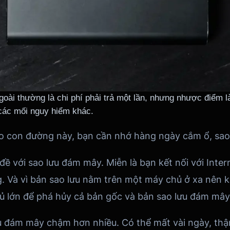
goài thường là chi phí phải trả một lần, nhưng nhược điểm l
các mối nguy hiểm khác.
eo con đường này, bạn cần nhớ hàng ngày cắm ổ, sao 
ề với sao lưu đám mây. Miễn là bạn kết nối với Intern
g. Và vì bản sao lưu nằm trên một máy chủ ở xa nên k
ủ lớn để phá hủy cả bản gốc và bản sao lưu đám mây
u đám mây chậm hơn nhiều. Có thể mất vài ngày, thậm