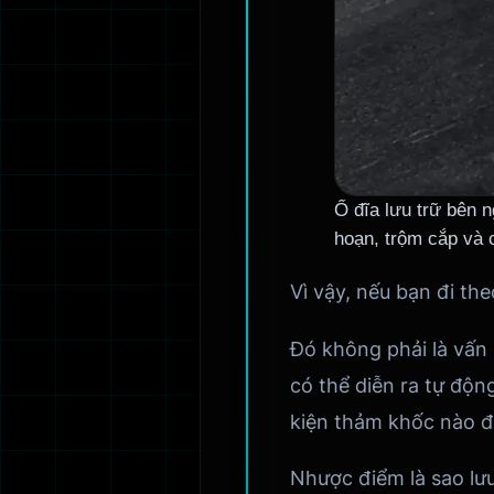
Ổ đĩa lưu trữ bên n
hoạn, trộm cắp và 
Vì vậy, nếu bạn đi th
Đó không phải là vấn đ
có thể diễn ra tự độn
kiện thảm khốc nào đ
Nhược điểm là sao lư