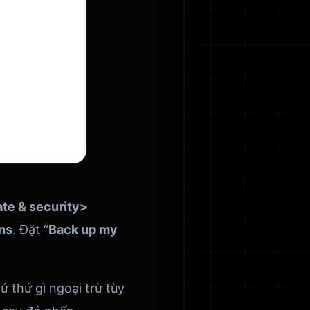
ate & security>
ns
.
Đặt “
Back up my
ứ thứ gì ngoại trừ tùy