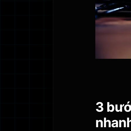
3 bướ
nhanh