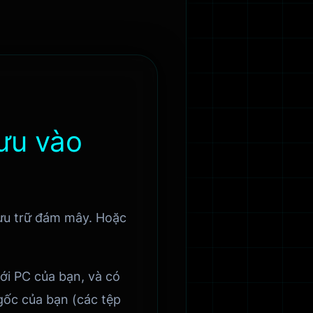
ưu vào
lưu trữ đám mây. Hoặc
ới PC của bạn, và có
 gốc của bạn (các tệp