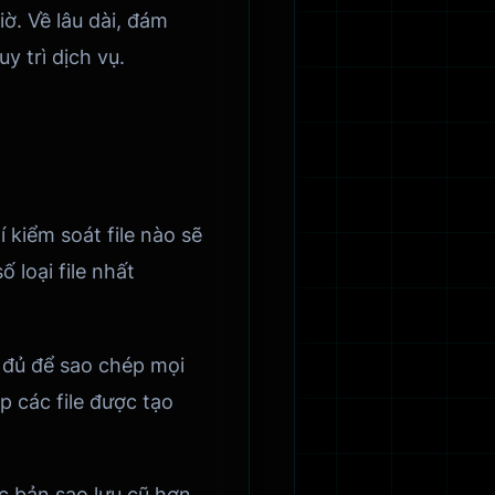
iờ. Về lâu dài, đám
 trì dịch vụ.
 kiểm soát file nào sẽ
 loại file nhất
y đủ để sao chép mọi
ép các file được tạo
c bản sao lưu cũ hơn