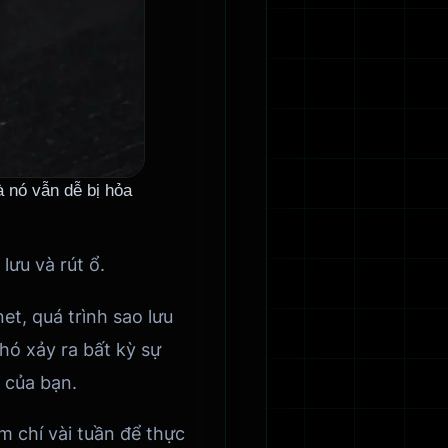
à nó vẫn dễ bị hỏa
lưu và rút ổ.
et, quá trình sao lưu
hó xảy ra bất kỳ sự
 của bạn.
 chí vài tuần để thực