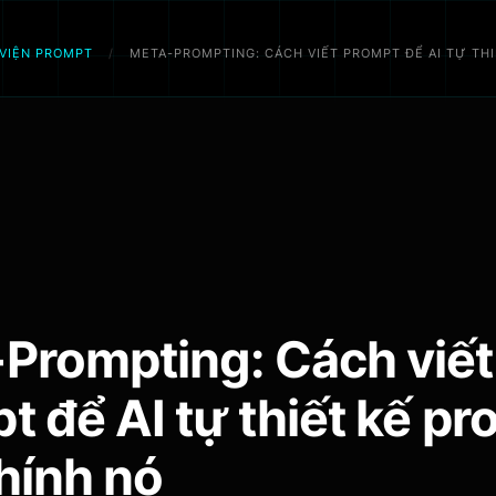
VIỆN PROMPT
/
META-PROMPTING: CÁCH VIẾT PROMPT ĐỂ AI TỰ TH
Prompting: Cách viết
t để AI tự thiết kế p
hính nó