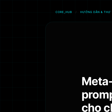
CORE_HUB
/
HƯỚNG DẪN & THƯ 
Chuyển
đến
phần
nội
dung
Meta-
promp
cho c