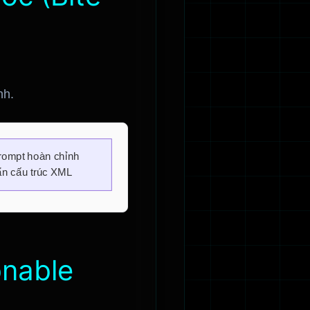
nh.
onable