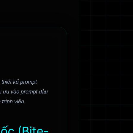
thiết kế prompt
ối ưu vào prompt đầu
trình viên.
ốc (Bite-