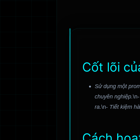
Cốt lõi c
Sử dụng một promp
chuyên nghiệp.
\n
ra.
\n-
Tiết kiệm hà
Cách hoạt