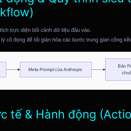
kflow)
ích trực diện bối cảnh dữ liệu đầu vào.
lý cô đọng để tối giản hóa các bước trung gian cồng kề
hực tế & Hành động (Acti