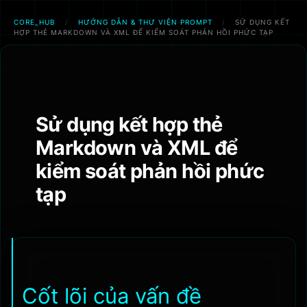
CORE_HUB
/
HƯỚNG DẪN & THƯ VIỆN PROMPT
/
SỬ DỤNG KẾT
HỢP THẺ MARKDOWN VÀ XML ĐỂ KIỂM SOÁT PHẢN HỒI PHỨC TẠP
Chuyển
đến
phần
nội
Sử dụng kết hợp thẻ
dung
Markdown và XML để
kiểm soát phản hồi phức
tạp
Cốt lõi của vấn đề