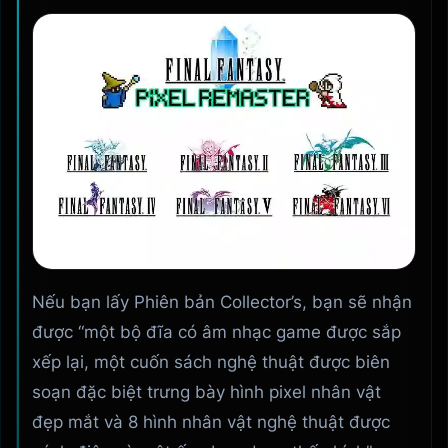
Nếu bạn lấy Phiên bản Collector’s, bạn sẽ nhận
được “một bộ đĩa có âm nhạc game được sắp
xếp lại, một cuốn sách nghệ thuật được biên
soạn đặc biệt trưng bày hình pixel nhân vật
đẹp mắt và 8 hình nhân vật nghệ thuật được