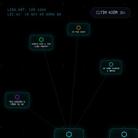
LIÊN.KẾT
:
SẴN SÀNG
TÌM KIẾM
K
LÕI.AI
:
10 NÚT ĐÃ ĐỒNG BỘ
AI TẠO SINH
HƯỚNG DẪN & THƯ
VIỆN PROMPT
AI OPEN SOURCE
& REPOS
TÀI NGUYÊN &
CÔNG CỤ AI