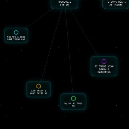
TỰ ĐỘNG HÓA &
HDVNLOGIC
AI AGENTS
SYSTEM
TIN TỨC & CÔNG
NGHỆ TƯƠNG LAI
AI TRONG KINH
DOANH &
MARKETING
LẬP TRÌNH &
PHÁT TRIỂN AI
DỰ ÁN AI THỰC
TẾ