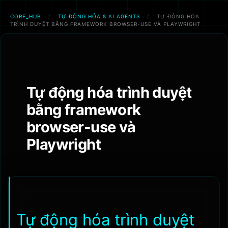
CORE_HUB
/
TỰ ĐỘNG HÓA & AI AGENTS
/
TỰ ĐỘNG HÓA
TRÌNH DUYỆT BẰNG FRAMEWORK BROWSER-USE VÀ PLAYWRIGHT
Chuyển
đến
phần
nội
Tự động hóa trình duyệt
dung
bằng framework
browser-use và
Playwright
Tự động hóa trình duyệt