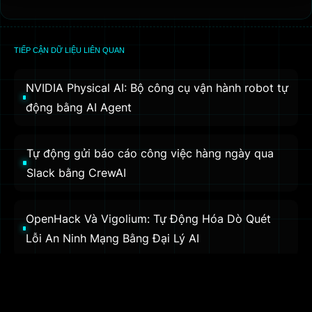
TIẾP CẬN DỮ LIỆU LIÊN QUAN
NVIDIA Physical AI: Bộ công cụ vận hành robot tự
động bằng AI Agent
Tự động gửi báo cáo công việc hàng ngày qua
Slack bằng CrewAI
OpenHack Và Vigolium: Tự Động Hóa Dò Quét
Lỗi An Ninh Mạng Bằng Đại Lý AI
OpenAI mua Ona: Codex chuyển từ chat code
sang môi trường agent bền bỉ