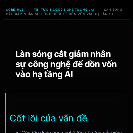
CORE_HUB
/
TIN TỨC & CÔNG NGHỆ TƯƠNG LAI
/
LÀN SÓNG
CẮT GIẢM NHÂN SỰ CÔNG NGHỆ ĐỂ DỒN VỐN VÀO HẠ TẦNG AI
Chuyển
đến
phần
nội
Làn sóng cắt giảm nhân
dung
sự công nghệ để dồn vốn
vào hạ tầng AI
Cốt lõi của vấn đề
Các tập đoàn công nghệ lớn tiếp tục cắt giảm