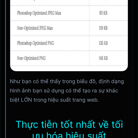
Như bạn có thể thấy trong biểu đồ, định dạng
hình ảnh bạn sử dụng có thể tạo ra sự khác
biệt LỚN trong hiệu suất trang web.
Thực tiễn tốt nhất về tối
ưu hóa hiệu suất