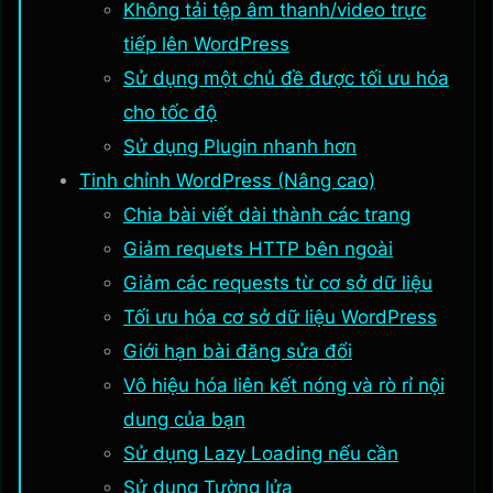
Không tải tệp âm thanh/video trực
tiếp lên WordPress
Sử dụng một chủ đề được tối ưu hóa
cho tốc độ
Sử dụng Plugin nhanh hơn
Tinh chỉnh WordPress (Nâng cao)
Chia bài viết dài thành các trang
Giảm requets HTTP bên ngoài
Giảm các requests từ cơ sở dữ liệu
Tối ưu hóa cơ sở dữ liệu WordPress
Giới hạn bài đăng sửa đổi
Vô hiệu hóa liên kết nóng và rò rỉ nội
dung của bạn
Sử dụng Lazy Loading nếu cần
Sử dụng Tường lửa