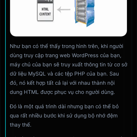
Như bạn có thể thấy trong hình trên, khi người
dùng truy cập trang web WordPress của bạn,
máy chủ của bạn sẽ truy xuất thông tin từ cơ sở
dữ liệu MySQL và các tệp PHP của bạn. Sau
đó, nó kết hợp tất cả lại với nhau thành nội
dung HTML được phục vụ cho người dùng.
Đó là một quá trình dài nhưng bạn có thể bỏ
qua rất nhiều bước khi sử dụng bộ nhớ đệm
thay thế.