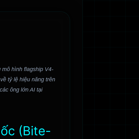
 mô hình flagship V4-
về tỷ lệ hiệu năng trên
các ông lớn AI tại
ốc (Bite-