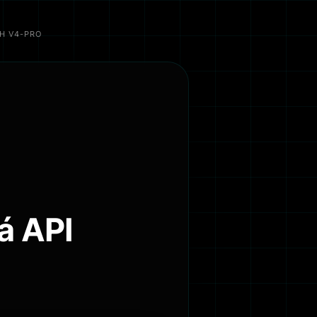
NH V4-PRO
á API