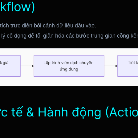
kflow)
ích trực diện bối cảnh dữ liệu đầu vào.
lý cô đọng để tối giản hóa các bước trung gian cồng kề
hực tế & Hành động (Acti