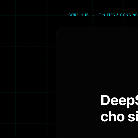
CORE_HUB
/
TIN TỨC & CÔNG N
Chuyển
đến
phần
nội
dung
DeepS
cho s