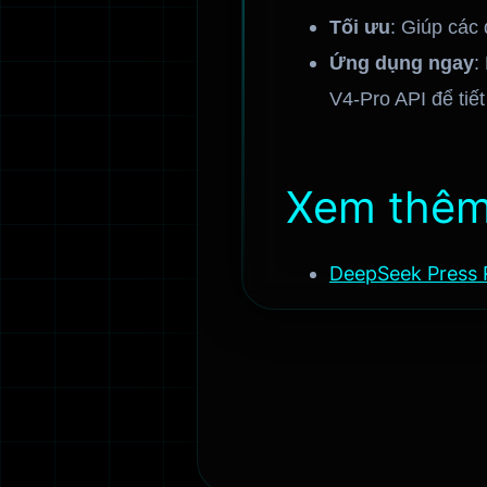
Tối ưu
: Giúp các
Ứng dụng ngay
:
V4-Pro API để tiế
Xem thê
DeepSeek Press 