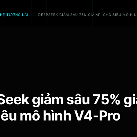
GHỆ TƯƠNG LAI
/
DEEPSEEK GIẢM SÂU 75% GIÁ API CHO SIÊU MÔ HÌ
eek giảm sâu 75% gi
iêu mô hình V4-Pro