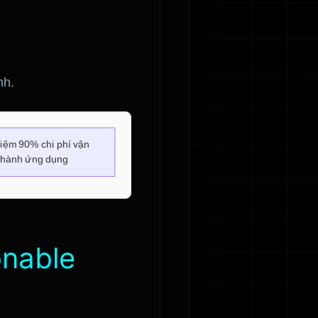
nh.
onable