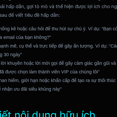
ải hấp dẫn, gợi tò mò và thể hiện được lợi ích cho n
sau để viết tiêu đề hấp dẫn:
ống kê hoặc câu hỏi để thu hút sự chú ý. Ví dụ: “Bạn có 
a email của bạn không?”
nh mẽ, cụ thể và trực tiếp để gây ấn tượng. Ví dụ: “C
ng 30 ngày”
lời khuyên hoặc lời mời gọi để gây cảm giác gần gũi và 
ã được chọn làm thành viên VIP của chúng tôi”
an hiếm, giới hạn hoặc khẩn cấp để tạo ra sự thôi thúc
ể nhận ưu đãi siêu khủng này”
iết nội dung hữu ích