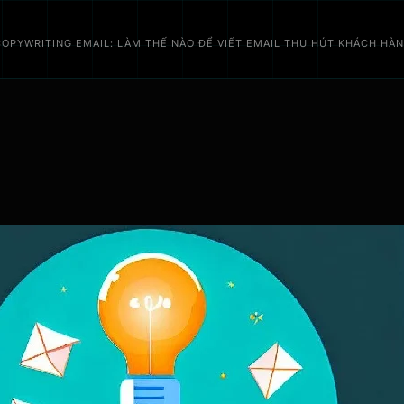
COPYWRITING EMAIL: LÀM THẾ NÀO ĐỂ VIẾT EMAIL THU HÚT KHÁCH HÀ