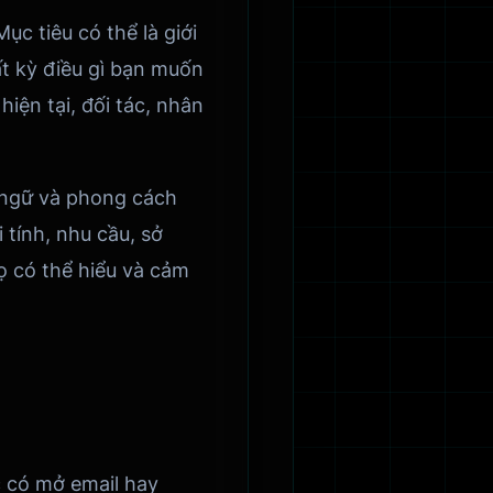
ục tiêu có thể là giới
t kỳ điều gì bạn muốn
iện tại, đối tác, nhân
n ngữ và phong cách
 tính, nhu cầu, sở
họ có thể hiểu và cảm
c có mở email hay