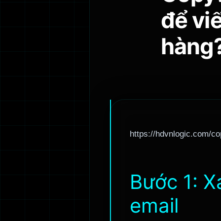
để vi
hàng
https://hdvnlogic.com/co
Bước 1: X
email