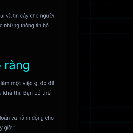
ũi và tin cậy cho người
ợc những thông tin bổ
õ ràng
 làm một việc gì đó để
 khả thi. Bạn có thể
 đoán và hành động cho
y giờ.”