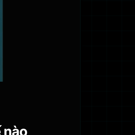
ế nào