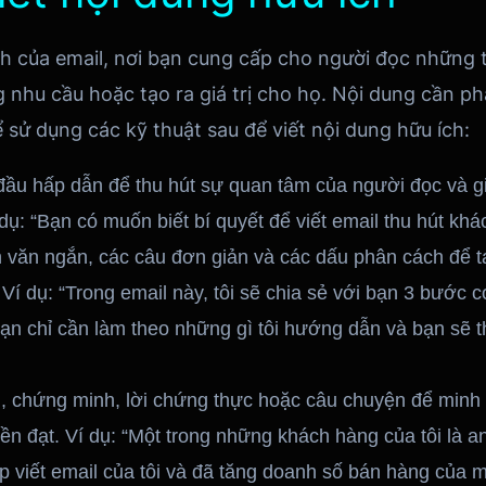
h của email, nơi bạn cung cấp cho người đọc những th
 nhu cầu hoặc tạo ra giá trị cho họ. Nội dung cần ph
ể sử dụng các kỹ thuật sau để viết nội dung hữu ích:
ầu hấp dẫn để thu hút sự quan tâm của người đọc và gi
 dụ: “Bạn có muốn biết bí quyết để viết email thu hút k
văn ngắn, các câu đơn giản và các dấu phân cách để tạ
Ví dụ: “Trong email này, tôi sẽ chia sẻ với bạn 3 bước c
ạn chỉ cần làm theo những gì tôi hướng dẫn và bạn sẽ t
ụ, chứng minh, lời chứng thực hoặc câu chuyện để min
n đạt. Ví dụ: “Một trong những khách hàng của tôi là 
viết email của tôi và đã tăng doanh số bán hàng của m