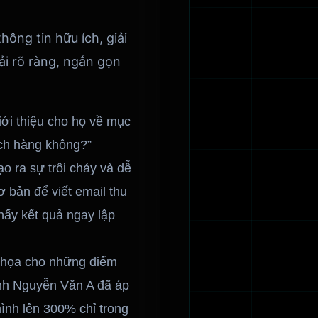
ông tin hữu ích, giải
ải rõ ràng, ngắn gọn
ới thiệu cho họ về mục
hách hàng không?”
o ra sự trôi chảy và dễ
ơ bản để viết email thu
hấy kết quả ngay lập
h họa cho những điểm
anh Nguyễn Văn A đã áp
ình lên 300% chỉ trong