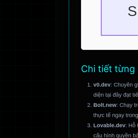
Chi tiết từn
v0.dev
: Chuyên g
diện tại đây đạt t
Bolt.new
: Chạy t
thực tế ngay trong
Lovable.dev
: Hỗ 
cấu hình quyền bả