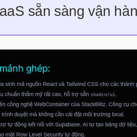
g mảnh ghép:
ia sinh mã nguồn React và Tailwind CSS cho các thành 
iêu chuẩn thẩm mỹ rất cao, hỗ trợ sẵn
.
shadcn/ui
rên công nghệ WebContainer của StackBlitz. Công cụ ch
 trình duyệt mà không cần cài đặt môi trường local.
trợ tự động kết nối với Supabase. AI tự tạo bảng dữ liệu,
o mật Row Level Security tự động.