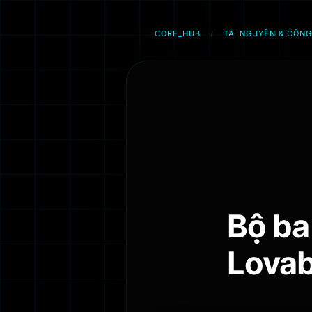
CORE_HUB
/
TÀI NGUYÊN & CÔNG
Chuyển
đến
phần
nội
dung
Bộ ba
Lovab