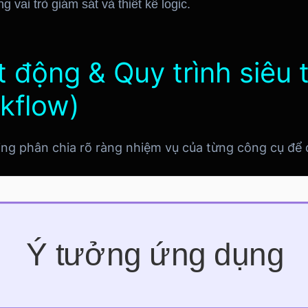
vai trò giám sát và thiết kế logic.
 động & Quy trình siêu t
kflow)
ing phân chia rõ ràng nhiệm vụ của từng công cụ để 