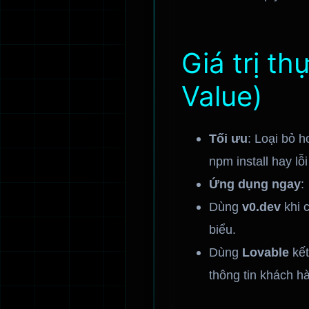
Giá trị t
Value)
Tối ưu
: Loại bỏ h
npm install hay lỗ
Ứng dụng ngay
:
Dùng
v0.dev
khi c
biểu.
Dùng
Lovable
kết
thông tin khách h