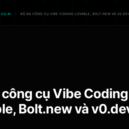
 CỤ AI
/
BỘ BA CÔNG CỤ VIBE CODING LOVABLE, BOLT.NEW VÀ V0.DE
 công cụ Vibe Coding
le, Bolt.new và v0.de