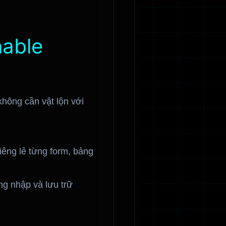
nable
không cần vật lộn với
iêng lẻ từng form, bảng
g nhập và lưu trữ