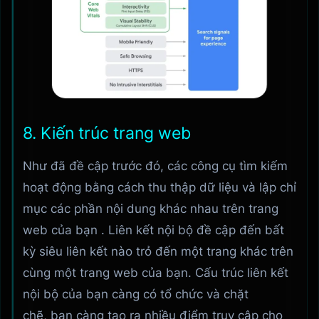
8. Kiến trúc trang web
Như đã đề cập trước đó, các công cụ tìm kiếm
hoạt động bằng cách thu thập dữ liệu và lập chỉ
mục các phần nội dung khác nhau trên trang
web của bạn . Liên kết nội bộ đề cập đến bất
kỳ siêu liên kết nào trỏ đến một trang khác trên
cùng một trang web của bạn. Cấu trúc liên kết
nội bộ của bạn càng có tổ chức và chặt
chẽ, bạn càng tạo ra nhiều điểm truy cập cho