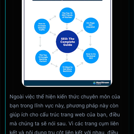
Ngoài việc thể hiện kiến ​​thức chuyên môn của
bạn trong lĩnh vực này, phương pháp này còn
giúp ích cho cấu trúc trang web của bạn, điều
mà chúng ta sẽ nói sau. Vì các trang cụm liên
kết và nội dung trụ cột liên kết với nhau, điều