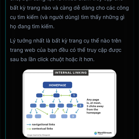
bất kỳ trang nào và càng dễ dàng cho các công
cụ tìm kiếm (và người dùng) tìm thấy những gì
họ đang tìm kiếm.
Lý tưởng nhất là bất kỳ trang cụ thể nào trên
trang web của bạn đều có thể truy cập được
sau ba lần click chuột hoặc ít hơn.