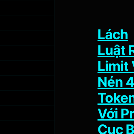
Lách
Luật 
Limit
Nén 
Toke
Với P
Cục 