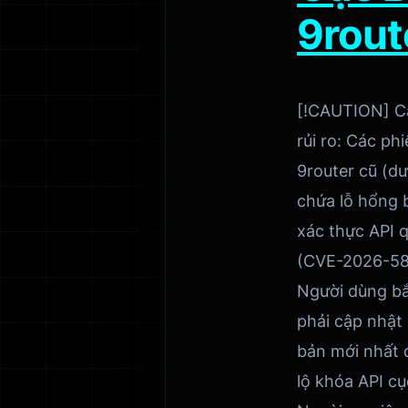
9rout
[!CAUTION] C
rủi ro: Các ph
9router cũ (dư
chứa lỗ hổng 
xác thực API q
(CVE-2026-58
Người dùng b
phải cập nhật 
bản mới nhất 
lộ khóa API cụ