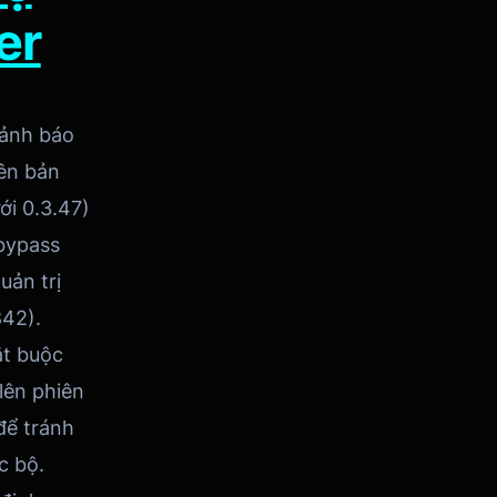
er
ảnh báo
iên bản
ới 0.3.47)
bypass
uản trị
42).
ắt buộc
lên phiên
để tránh
c bộ.