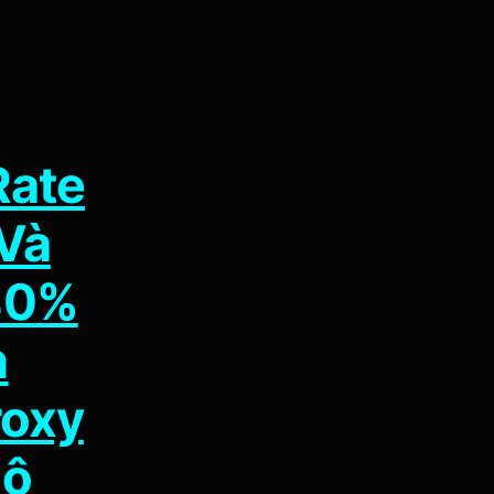
Rate
 Và
40%
n
roxy
Bộ