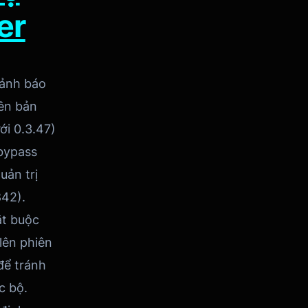
er
ảnh báo
iên bản
ới 0.3.47)
bypass
uản trị
42).
ắt buộc
lên phiên
để tránh
c bộ.