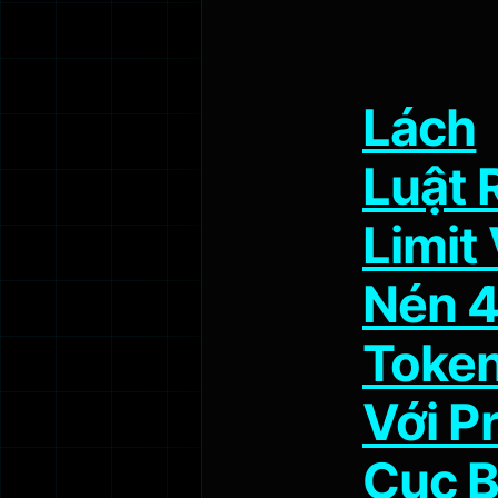
Lách
Luật 
Limit
Nén 
Toke
Với P
Cục 