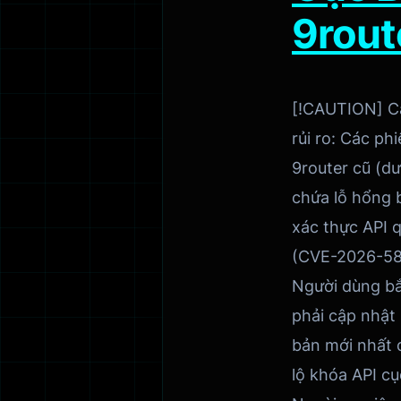
9rout
[!CAUTION] C
rủi ro: Các ph
9router cũ (dư
chứa lỗ hổng 
xác thực API q
(CVE-2026-58
Người dùng b
phải cập nhật 
bản mới nhất 
lộ khóa API cụ