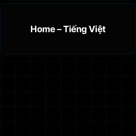
Chuyển
đến
phần
Home – Tiếng Việt
nội
dung